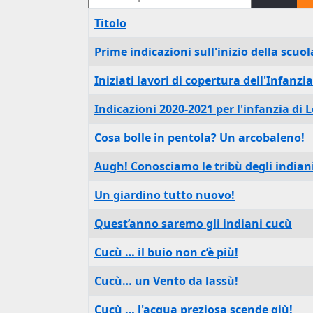
Titolo
Prime indicazioni sull'inizio della scuol
Iniziati lavori di copertura dell'Infanz
Indicazioni 2020-2021 per l'infanzia di 
Cosa bolle in pentola? Un arcobaleno!
Augh! Conosciamo le tribù degli indian
Un giardino tutto nuovo!
Quest’anno saremo gli indiani cucù
Cucù … il buio non c’è più!
Cucù… un Vento da lassù!
Cucù … l'acqua preziosa scende giù!