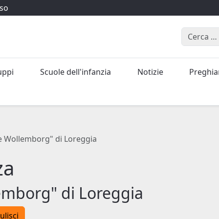
iso
Cerca
uppi
Scuole dell'infanzia
Notizie
Preghi
e Wollemborg" di Loreggia
za
emborg" di Loreggia
ulisci