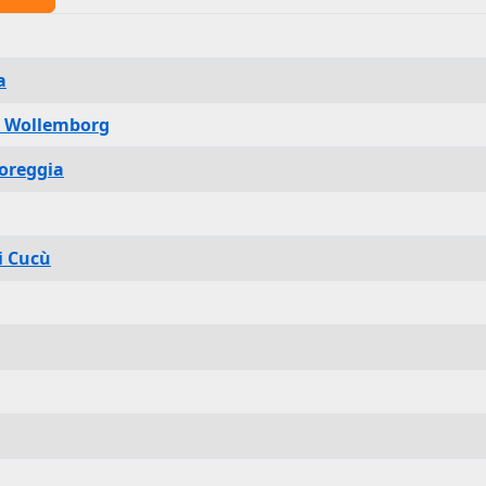
a
ia Wollemborg
Loreggia
i Cucù