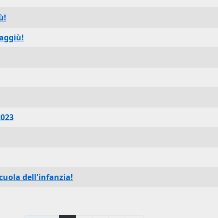
ù!
aggiù!
2023
cuola dell'infanzia!