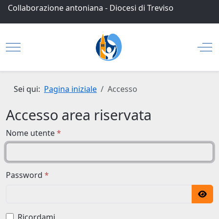
Collaborazione antoniana
-
Diocesi di Treviso
Mobile Menu Toggle
Off
Sei qui:
Pagina iniziale
Accesso
Accesso area riservata
Nome utente
*
Password
*
Mos
Ricordami