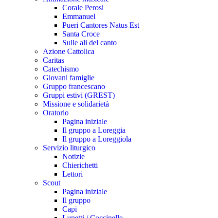
Corale Perosi
Emmanuel
Pueri Cantores Natus Est
Santa Croce
Sulle ali del canto
Azione Cattolica
Caritas
Catechismo
Giovani famiglie
Gruppo francescano
Gruppi estivi (GREST)
Missione e solidarietà
Oratorio
Pagina iniziale
Il gruppo a Loreggia
Il gruppo a Loreggiola
Servizio liturgico
Notizie
Chierichetti
Lettori
Scout
Pagina iniziale
Il gruppo
Capi
Lupetti / Coccinelle